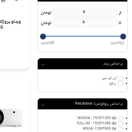
1G
برند
ان ای سی
ریکو
رزولوشن/ Resolution
WUXGA - 1920*1200 dpi
FULL HD - 1920*1080 dpi
WXGA -1280*800 dpi