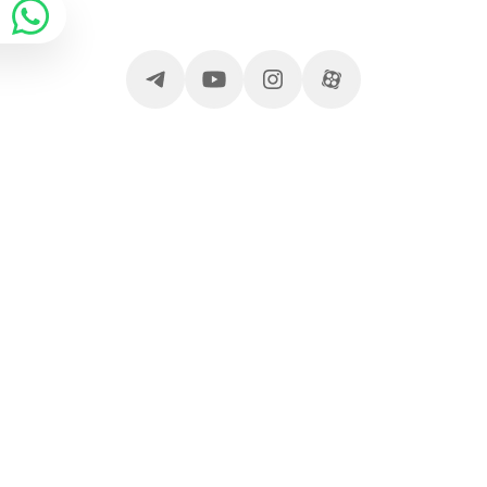
ارتباط با آی پروژکتور
خدمات مشتریان
آدرس و تلفن
وبلاگ آی پروژکتور
قوانین سایت
قیمت ویدئو پروژکتور
درباره آی پروژکتور
پیگیری سفارش
مجوز ها