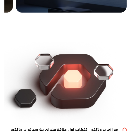
چرا آی پروژکتور انتخاب اول علاقه‌مندان به ویدئو پروژکتور