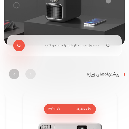
پیشنهادهای ویژه
6%
تخفیف
06
:
11
:
37