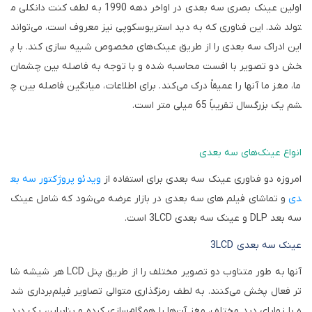
اولین عینک بصری سه بعدی در اواخر دهه 1990 به لطف کنت دانکلی م
تولد شد. این فناوری که به دید استریوسکوپی نیز معروف است، می‌تواند
این ادراک سه بعدی را از طریق عینک‌های مخصوص شبیه سازی کند. با پ
خش دو تصویر با افست محاسبه شده و با توجه به فاصله بین چشمان
ما، مغز ما آنها را عمیقاً درک می‌کند. برای اطلاعات، میانگین فاصله بین چ
شم یک بزرگسال تقریباً 65 میلی متر است.
انواع عینک‌های سه بعدی
امروزه دو فناوری عینک سه بعدی برای استفاده از
ویدئو پروژکتور سه بع
دی
و تماشای فیلم های سه بعدی در بازار عرضه می‌شود که شامل عینک
سه بعد
DLP
و عینک سه بعدی
3LCD
است.
عینک سه بعدی
3LCD
آنها به طور متناوب دو تصویر مختلف را از طریق پنل
LCD
هر شیشه شا
تر فعال پخش می‌کنند. به لطف رمزگذاری متوالی تصاویر فیلم‌برداری شد
ه با زوایای دید مختلف، مغز آن‌ها را همگام‌سازی کرده و بنابراین یک دید