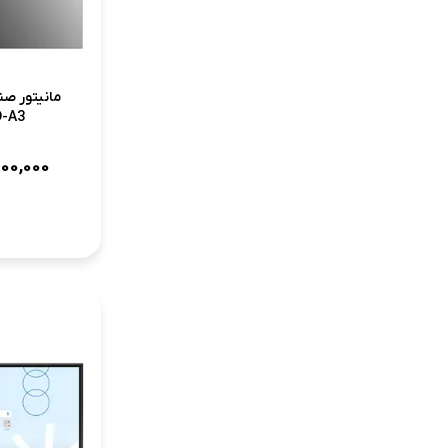
-A3
000,000