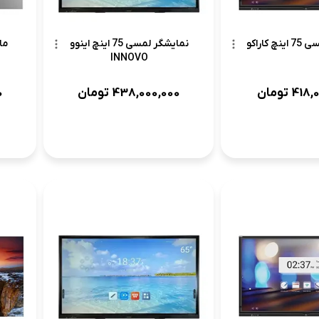
نمایشگر لمسی 75 اینچ اینوو
 کاراکو
INNOVO
438,000,000
تومان
418,
تومان
0