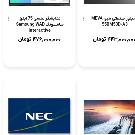
نمایشگر لمسی 75 اینچ
مانیتور صنعتی میوا MEVA
سامسونگ Samsung WAD
55BM53D-A3
Interactive
476,000,000
تومان
443,000,00
تومان