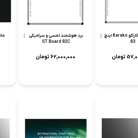
برد هوشمند کاراکو Karako اینچ
برد هوشمند لمسی و سرامیکی
83
ST Board 82C
57,0
تومان
62,000,000
تومان