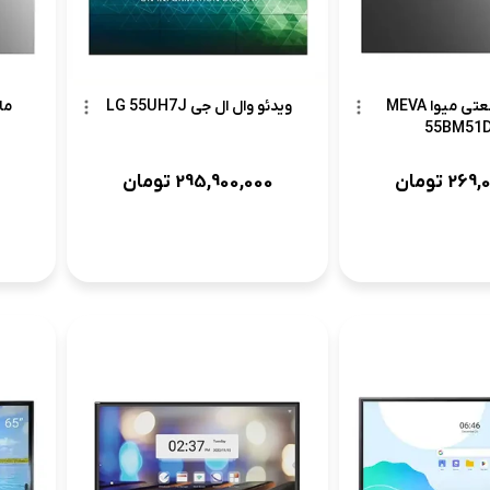
مانیتور صنعتی میوا MEVA
ویدئو وال ال جی LG 55UH7J
55BM51D
269,
تومان
295,900,000
تومان
0