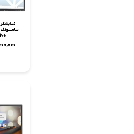
ive
000,000