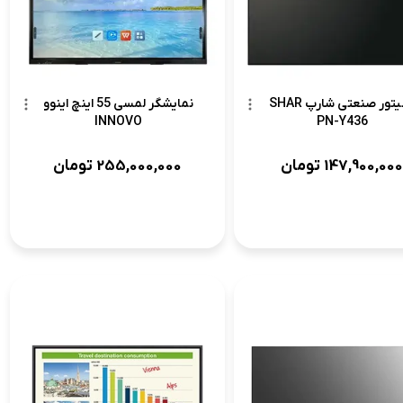
مانیتور صنعتی شارپ SHAR
نمایشگر لمسی 55 اینچ اینوو
INNOVO
PN-Y436
147,900,000
تومان
255,000,000
تومان