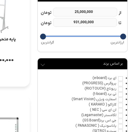
پایه متح
00,000
برند
ای برد (e-board)
پروگرس (PROGRESS)
ریوتاچ (RIOTOUCH)
تی برد (t-board)
اسمارت ویژن (Smart Vision)
کاراکو ( KARAKO )
ان ای سی ( NEC )
لگامستر (Legamaster)
جی اس برد(GS Board)
پاناسونیک ( PANASONIC )
سیترو (SITRO)