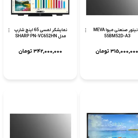
مانیتور صنعتی میوا MEVA
نمایشگر لمسی 65 اینچ شارپ
55BM52D-A3
مدل SHARP PN-VC652HN
315,000,00
تومان
342,000,000
تومان