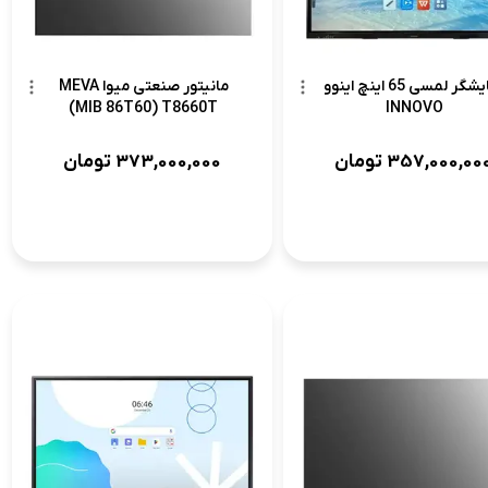
نمایشگر لمسی 65 اینچ اینوو
مانیتور صنعتی میوا MEVA
(MIB 86T60) T8660T
INNOVO
357,000,00
تومان
373,000,000
تومان