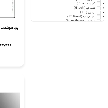
آی برد (iBoard)
هیتاچی (Hitachi)
ال جی ( LG )
اس تی برد (ST Board)
پرومتین (Promethean)
پروسنس (Prosense)
ایکس ویژن ( Xvision )
پارس ( PARS )
میوا (MEVA )
پنتوس ( Pantos )
00,000
بنکیو ( BENQ )
سی تاچ (Seetouch )
جی پلاس ( Gplus )
سامسونگ ( Samsung )
شارپ (SHARP)
اسمارت برد (Smart Board)