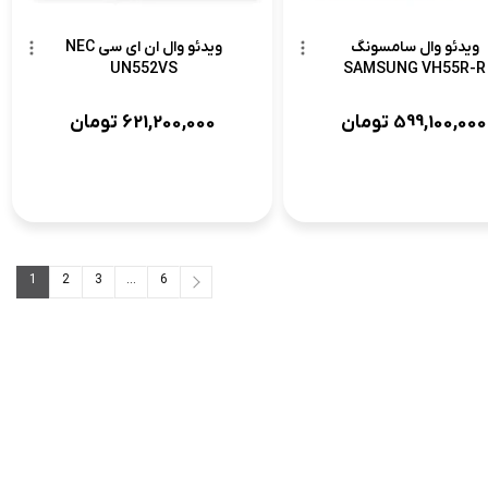
ویدئو وال سامسونگ
ویدئو وال ان ای سی NEC
UN552VS
SAMSUNG VH55R-R
599,100,000
تومان
621,200,000
تومان
1
2
3
...
6