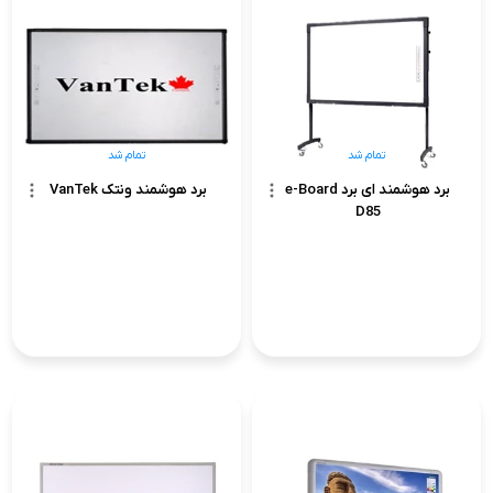
تمام شد
تمام شد
برد هوشمند ای برد e-Board
برد هوشمند ونتک VanTek
D85