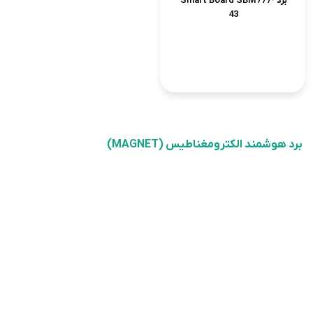
برد Smart Board SBM777-
43
برد هوشمند الکترومغناطیس (MAGNET)