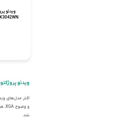
ویدئو پر
WX3042WN
ویدئو پروژکتو
و وضوح
XGA
، ه
شد.