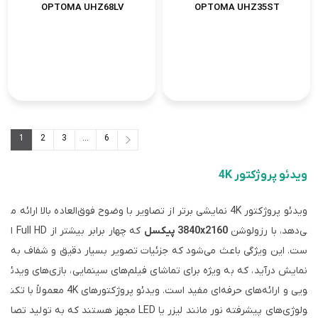
OPTOMA UHZ68LV
OPTOMA UHZ35ST
ثبت سفارش
تماس بگیرید
1
2
3
...
6
6
...
3
2
1
ویدئو پروژکتور 4K
ویدئو پروژکتور 4K نمایشی برتر از تصاویر با وضوح فوق‌العاده بالا ارائه م
ی‌دهد، با رزولوشن
3840x2160 پیکسل
که چهار برابر بیشتر از Full HD ا
ست. این ویژگی باعث می‌شود که جزئیات تصویر بسیار دقیق و شفاف به
نمایش درآید، که به ویژه برای تماشای فیلم‌های سینمایی، بازی‌های ویدئ
ویی و ارائه‌های حرفه‌ای مفید است. ویدئو پروژکتورهای 4K معمولاً با تکن
ولوژی‌های پیشرفته نور مانند لیزر یا LED مجهز هستند که به تولید تصا