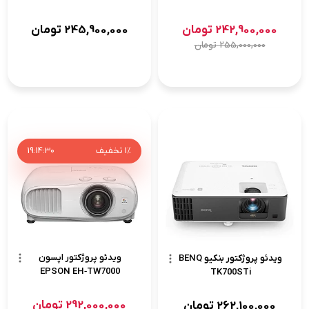
242,900,000
تومان
245,900,000
تومان
255,000,000
تومان
1%
تخفیف
30
:
14
:
19
ویدئو پروژکتور اپسون
ویدئو پروژکتور بنکیو BENQ
EPSON EH‑TW7000
TK700STi
292,000,000
تومان
262,100,000
تومان