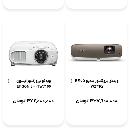
ویدئو پروژکتور بنکیو BENQ
ویدئو پروژکتور اپسون
EPSON EH-TW7100
W2710i
337,900,000
تومان
372,000,000
تومان