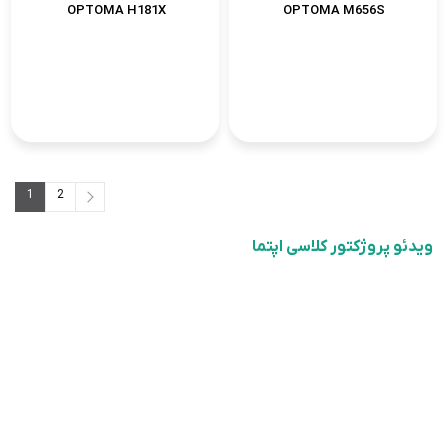
OPTOMA H181X
OPTOMA M656S
1
2
2
1
ویدئو پروژکتور کلاسی اپتما