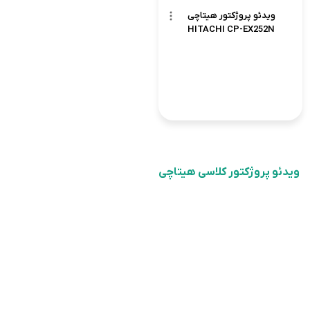
ویدئو پروژکتور هیتاچی
HITACHI CP-EX252N
ویدئو پروژکتور کلاسی هیتاچی