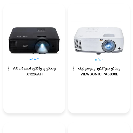
بزودی
تمام شد
ویدئو پروژکتور ویوسونیک
ویدئو پروژکتور ایسر ACER
X1226AH
VIEWSONIC PA503XE