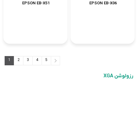
EPSON EB-X51
EPSON EB-X06
1
2
3
4
5
5
...
3
2
1
رزولوشن XGA