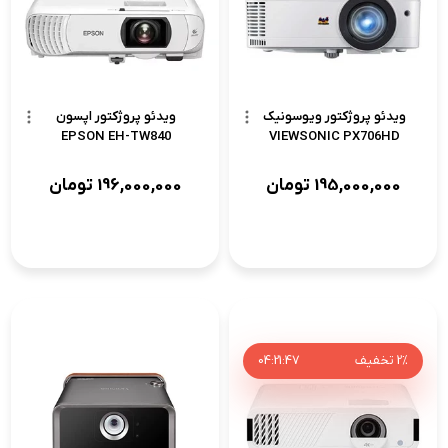
ویدئو پروژکتور ویوسونیک
ویدئو پروژکتور اپسون
EPSON EH-TW840
VIEWSONIC PX706HD
195,000,000
تومان
196,000,000
تومان
2%
تخفیف
46
:
21
:
04