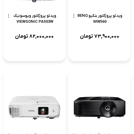
ویدئو پروژکتور بنکیو BENQ
ویدئو پروژکتور ویوسونیک
VIEWSONIC PA503W
MW560
73,900,000
تومان
82,000,000
تومان