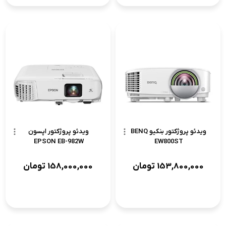
ویدئو پروژکتور بنکیو BENQ
ویدئو پروژکتور اپسون
EPSON EB-982W
EW800ST
153,800,000
تومان
158,000,000
تومان