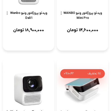
ویدئو پروژکتور ونبو WANBO
ویدئو پروژکتور ونبو Wanbo
Dali1
Mini Pro
14,600,000
تومان
18,900,000
تومان
11%
تخفیف
41
:
10
:
09