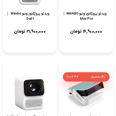
ویدئو پروژکتور ونبو WANBO
ویدئو پروژکتور ونبو Wanbo
Dali1
Mini Pro
16,900,000
تومان
21,900,000
تومان
14%
تخفیف
46
:
06
:
20