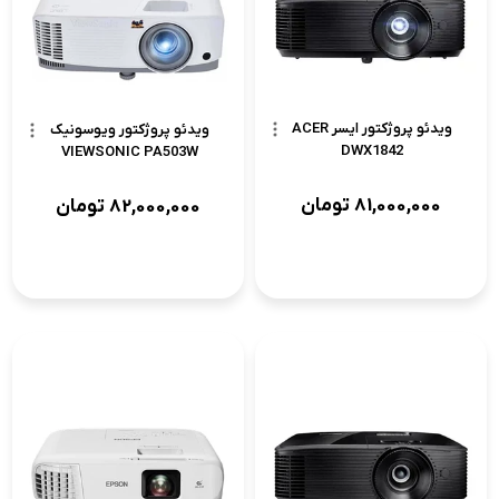
ویدئو پروژکتور ایسر ACER
ویدئو پروژکتور ویوسونیک
DWX1842
VIEWSONIC PA503W
81,000,000
تومان
82,000,000
تومان