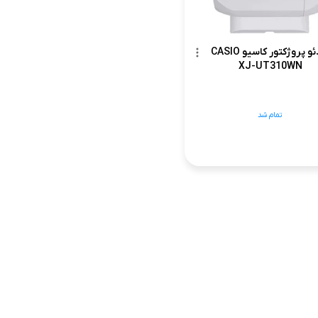
ویدئو پروژکتور کاسیو CASIO
XJ-UT310WN
تمام شد