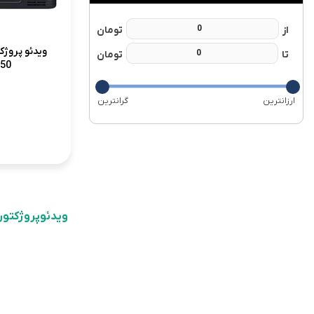
50
ویدئوپروژکتور