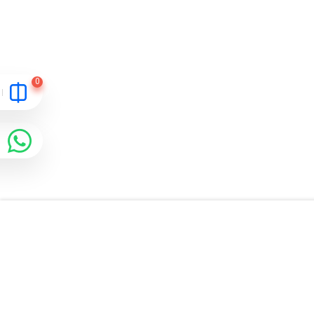
اطلاعات تماس آی پروژکتور
021-68221
021-88525156