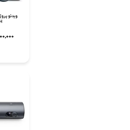
H
00,000