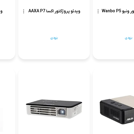
و Wanbo P5
ویدئو پروژکتور اکسا AAXA P7
وی
بزودی
بزودی