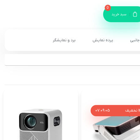
0
سبد خرید
جانبی
پرده نمایش
برد و نمایشگر
1
تخفیف
04
:
09
:
07