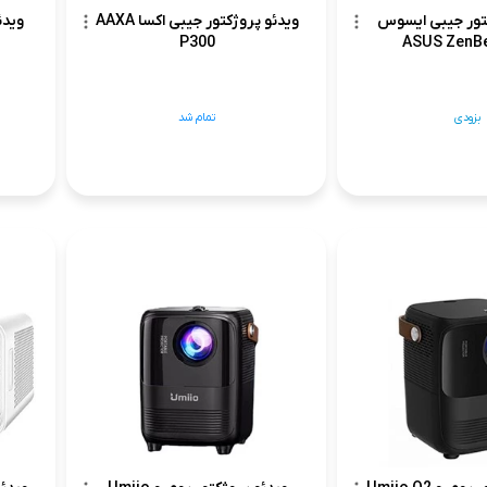
کتور جیبی ایسوس
ویدئو پروژکتور جیبی اکسا AAXA
P300
ASUS ZenB
بزودی
تمام شد