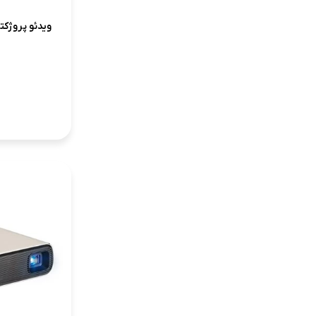
ویدئو پروژکتور ونب