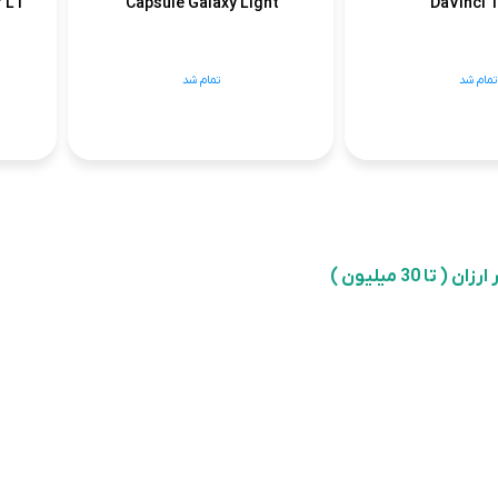
 L1
Capsule Galaxy Light
DaVinci 1
تمام شد
تمام شد
7
...
 تا 30 میلیون )