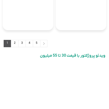
1
2
3
4
5
5
...
3
2
1
ویدئو پروژکتور با قیمت 30 تا 55 میلیون