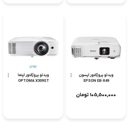
بزودی
ویدئو پروژکتور اپسون
ویدئو پروژکتور اپتما
OPTOMA X309ST
EPSON EB-X49
105,500,000
تومان