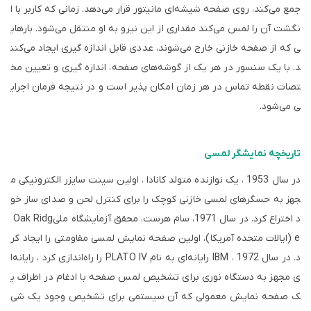
جمع می‌کند، روی صفحه شیشه‌ای مانیتور قرار می‌دهد. زمانی که کاربر با ا
نگشت آن را لمس می‌کند مقداری از این نیرو به او منتقل می‌شود. بارهای
ی که از صفحه خازنی خارج می‌شوند، عددی قابل اندازه گیری ایجاد می‌کنن
د. با یک سنسور در هر یک از گوشه‌های صفحه، اندازه گیری و تعیین مخ
تصات نقطه تماس در هر زمان امکان پذیر است و در نتیجه فرمان اجرای
ی می‌شود.
تاریخچه نمایشگر لمسی
در سال 1953 ، یک نوازنده متولد کانادا ، اولین سینت سایزر الکترونیکی م
جهز به حسگرهای لمسی خازنی کوچک را برای کنترل لحن و صدای ساز خو
د اختراع کرد. در سال 1971، سام هرست، محقق آزمایشگاه ملی
Oak Ridg
e
(ایالات متحده آمریکا)، اولین صفحه نمایش لمسی مقاومتی را ایجاد کر
د.
در سال 1972 ،
IBM
رایانه‌ای به نام
PLATO IV
را راه‌اندازی کرد ، رایانه‌ا
ی مجهز به دستگاه نوری برای تشخیص لمس صفحه با ادغام در اطراف ی
ک صفحه نمایش معمولی که آن سیستمی‌ برای تشخیص وجود یک شی