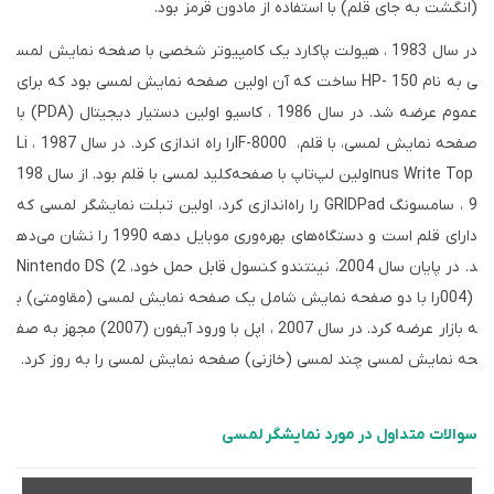
(انگشت به جای قلم) با استفاده از مادون قرمز
بود.
در سال 1983 ، هیولت پاکارد یک کامپیوتر شخصی با صفحه نمایش لمس
ی به نام
HP- 150
ساخت که آن اولین صفحه نمایش لمسی بود که برای
عموم عرضه شد. در سال 1986 ، کاسیو اولین دستیار دیجیتال
(PDA)
با
صفحه نمایش لمسی، با قلم،
IF-8000
را راه اندازی کرد. در سال 1987 ،
Li
nus Write Top
اولین لپ‌تاپ با صفحه‌کلید لمسی با قلم بود. از سال 198
9 ، سامسونگ
GRIDPad
را راه‌اندازی کرد، اولین تبلت نمایشگر لمسی که
دارای قلم است و دستگاه‌های بهره‌وری موبایل دهه 1990 را نشان می‌ده
د. در پایان سال 2004، نینتندو کنسول قابل حمل خود،
Nintendo DS (2
004)
را با دو صفحه نمایش شامل یک صفحه نمایش لمسی (مقاومتی) ب
ه بازار عرضه کرد. در سال 2007 ، اپل با ورود آیفون (2007) مجهز به صف
حه نمایش لمسی چند لمسی (خازنی) صفحه نمایش لمسی را به روز کرد.
سوالات متداول در مورد نمایشگر لمسی