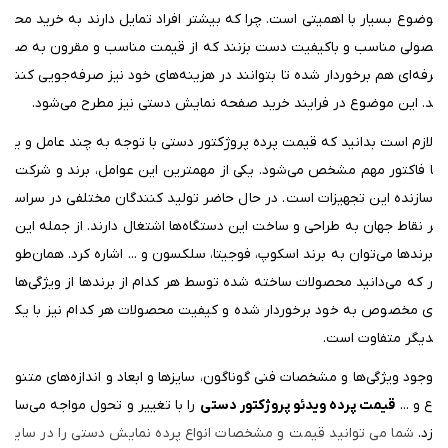
وضوع بسیار با اهمیتی است. چرا که بیشتر افراد تمایل دارند به خرید مح
صولی مناسب و باکیفیت دست بزنند که
از قیمت مناسب و مقرون به ص
رفه‌ای هم برخوردار شده‌ تا
بتوانند در هزینه‌های خود نیز صرفه‌جویی کنن
د. این موضوع در فرایند خرید صفحه نمایش دستی نیز مطرح می‌شود.
لازم است بدانید که قیمت پرده پروژکتور دستی با توجه به چند عامل و ی
ا فاکتور مهم مشخص می‌شود. یکی از مهمترین این عوامل، برند و شرکت
سازنده این تجهیزات است. در حال حاضر تولید کنندگان مختلفی در سراس
ر نقاط جهان به طراحی و ساخت این دستگاه‌ها اشتغال دارند. از جمله این
برندها می‌توان به برند اسکوپ، فوجیتا، سلکسون و ... اشاره کرد. همان‌طو
ر که می‌دانید محصولات ساخته شده توسط هر کدام از برندها از ویژگی‌ها
ی مخصوص به خود برخوردار شده و کیفیت محصولات هر کدام نیز با یک
دیگر متفاوت است.
وجود ویژگی‌ها و مشخصات فنی گوناگون، سایزها و ابعاد و اندازه‌های متنو
ع و ...
قیمت پرده
ویدئو پروژکتور
دستی
را با تغییر و تحول مواجه می‌سا
زد
.
شما می توانید قیمت و مشخصات انواع پرده نمایش دستی را در سای