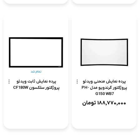
تمام شد
پرده نمایش منحنی ویدئو
پرده نمایش ثابت ویدئو
پروژکتور گرندویو مدل PH-
پروژکتور سلکسون CF180W
G150 WB7
188,770,000
تومان