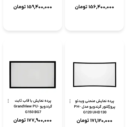
156,400,000
تومان
159,400,000
تومان
پرده نمایش با قاب ثابت
پرده نمایش منحنی ویدئو
گرندویو GrandView PU-
پروژکتور گرندویو مدل PH-
G150 BG7
G120 UHD130
177,900,000
تومان
171,120,000
تومان