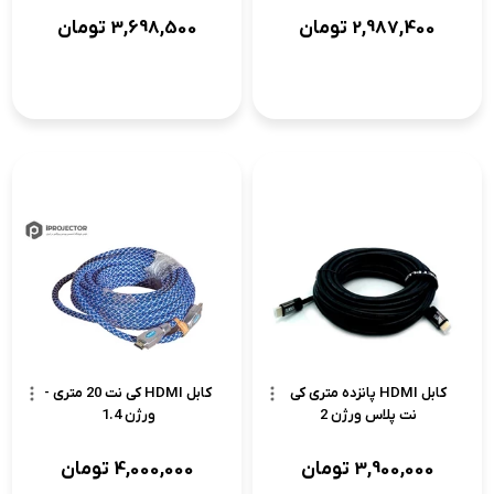
2,987,400
تومان
3,698,500
تومان
کابل HDMI پانزده متری کی
کابل HDMI کی نت 20 متری -
نت پلاس ورژن 2
ورژن 1.4
3,900,000
تومان
4,000,000
تومان