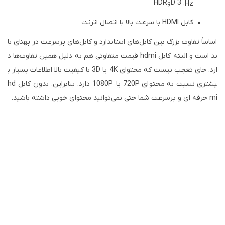
، 3
D
و
HDR
Hz
کابل
HDMI
با سرعت بالا با اتصال اترنت
اساساً تفاوت بزرگ بین کابل‌های استاندارد و کابل‌های پرسرعت در پهنای با
ند است و البته کابل
hdmi
قیمت متفاوتی هم به دلیل همین تفاوت‌ها د
ارد. جای تعجب نیست که محتوای 4K
یا 3D
با کیفیت بالا اطلاعات بسیار ب
یشتری نسبت به محتوای 720P
یا 1080P
دارد. بنابراین، بدون کابل
hd
mi
حرفه ای و پرسرعت شما حتی نمی‌توانید محتوای
خوبی
داشته باشید.