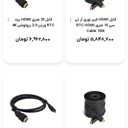
کابل HDMI فیبر نوری آر تی
کابل 25 متری HDMI برند
سی 15 متری RTC HDMI
RTC ورژن 2.0 رزولوشن 4K
Cable 15M
5,848,700
تومان
6,962,800
تومان