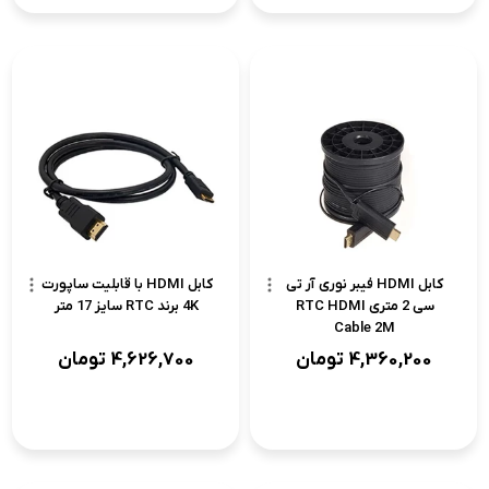
کابل HDMI فیبر نوری آر تی
کابل HDMI با قابلیت ساپورت
سی 2 متری RTC HDMI
4K برند RTC سایز 17 متر
Cable 2M
4,360,200
تومان
4,626,700
تومان