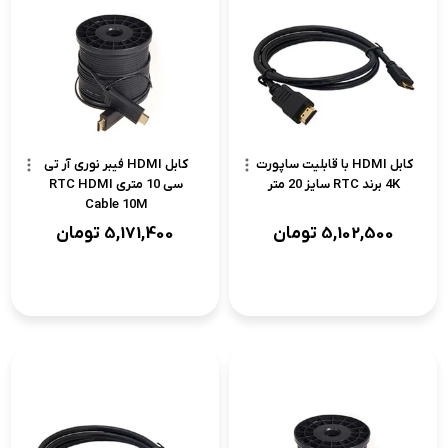
کابل HDMI با قابلیت ساپورت
کابل HDMI فیبر نوری آر تی
4K برند RTC سایز 20 متر
سی 10 متری RTC HDMI
Cable 10M
5,102,500
تومان
5,171,400
تومان