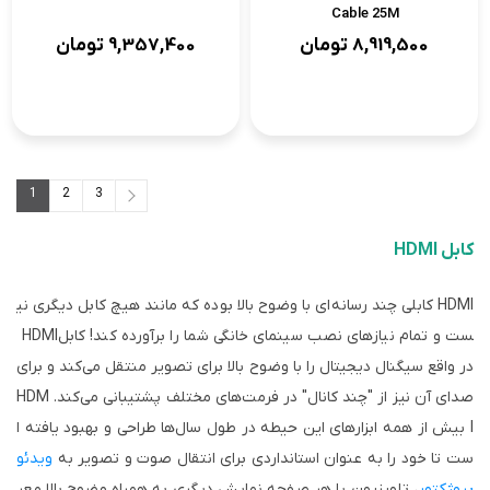
Cable 25M
8,919,500
تومان
9,357,400
تومان
1
2
3
3
2
1
کابل HDMI
HDMI
کابلی چند رسانه‌ای با وضوح بالا بوده که مانند هیچ کابل دیگری نی
ست و تمام نیازهای نصب سینمای خانگی شما را برآورده کند! کابل
HDMI
در واقع سیگنال دیجیتال را با وضوح بالا برای تصویر منتقل می‌کند و برای
صدای آن نیز از "چند کانال" در فرمت‌های مختلف پشتیبانی می‌کند.
HDM
I
بیش از همه ابزارهای این حیطه در طول سال‌ها طراحی و بهبود یافته ا
ست تا خود را به عنوان استانداردی برای انتقال صوت و تصویر به
ویدئو
پروژکتور
، تلویزیون یا هر صفحه نمایش دیگری به همراه وضوح بالا معر