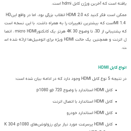
یافته است که آخرین ورژن کابل
hdmi
است.
ممکن است فکر کنید که
HDMI 2.0
انقلاب بزرگی بود، اما در واقع این
HD
MI 1.4
است که بیشترین تغییرات را به همراه داشت. با این نسخه است
که پشتیبانی از
3D
، تا وضوح 4K 30
هرتز، یک کانکتور
micro HDMI
، اتصا
ل اترنت و همچنین یک حالت
HDMI
ویژه برای اتومبیل‌ها ارائه شده اس
ت.
انواع کابل HDMI
در نتیجه 5
نوع کابل
HDMI
وجود دارد
که در ادامه بیان شده است:
کابل
HDMI
استاندارد با وضوح 720
p
و 1080
p
کابل
HDMI
استاندارد با اتصال اترنت
کابل
HDMI
استاندارد خودرو
کابل
HDMI
پرسرعت مورد نیاز برای رزولوشن‌های 1080
p
، 4
K 30