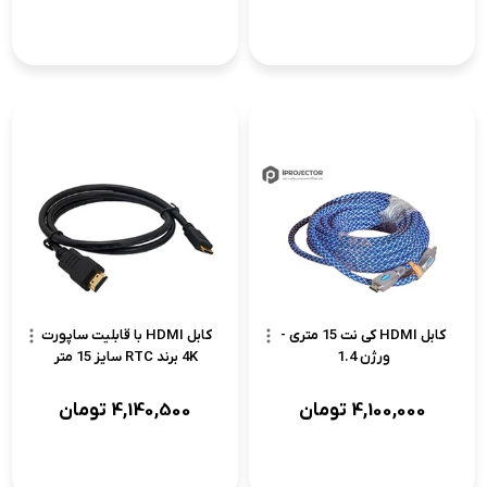
کابل HDMI کی نت 15 متری -
کابل HDMI با قابلیت ساپورت
ورژن 1.4
4K برند RTC سایز 15 متر
4,100,000
تومان
4,140,500
تومان