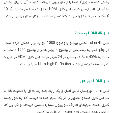
پخش کننده بلوری)، صدا را از تلویزیون دریافت کنید تا آن را برای پخش
به آمپلی فایر ارسال کنید. این کابل
HDMI
انتقال داده با سرعت بالا (تا 10
0 مگابیت در ثانیه) را بین دستگاه‌های مختلف سازگار امکان پذیر می‌کند.
کابل HDMI 4K چیست؟
کابل
hdmi 4k
پخش ویدئو با وضوح 1080
p
و بالاتر را ممکن کرده است.
در واقع قادر به پشتیبانی از وضوح 4 برابر بالاتر از وضوح 1920
x
۱۰۸۰
ا
س
ت تا به 4096
x
۲۱۶۰
پیکسل در 24 هرتز برسد. این کابل
HDMI
در حال ح
اضر با استانداردهای جدید
Ultra-High Definition
سازگار است.
کابل HDMI اورجینال
کابل
hdmi
اورجینال کابلی اصل و
یک رابط چند رسانه ای با کیفیت بالا اس
ت. این کابل
صدا و تصویر را در یک سیم جابه‌جا می‌کند که به طور چشم
گیری تعداد سیم‌های اطراف تلویزیون شما را کاهش می‌دهد و اگر این کاب
ل اصل باشد کیفیتی فوق‌العاده را دریافت می‌کنید.