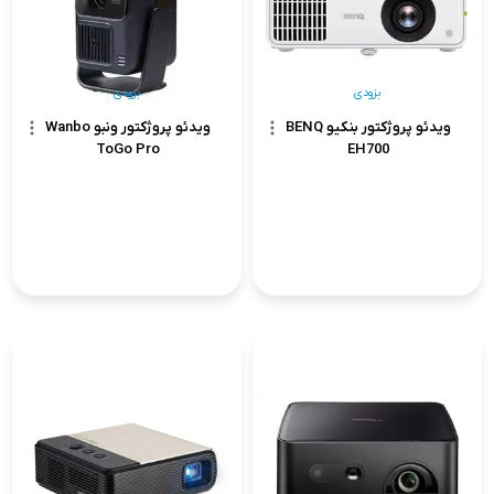
بزودی
بزودی
ویدئو پروژکتور بنکیو BENQ
ویدئو پروژکتور ونبو Wanbo
ToGo Pro
EH700