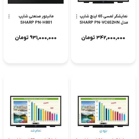
نمایشگر لمسی 65 اینچ شارپ
مانیتور صنعتی شارپ
مدل SHARP PN-VC652HN
SHARP PN-H801
342,000,000
تومان
931,000,000
تومان
بزودی
تمام شد