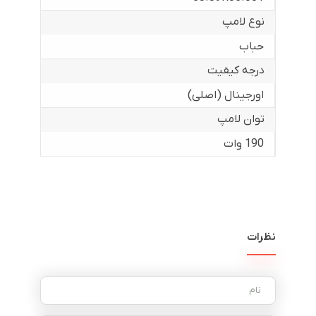
نوع لامپ
حباب
درجه کیفیت
اورجینال (اصلی)
توان لامپ
190 وات
نظرات