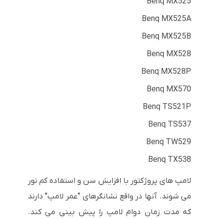
Benq MX525
Benq MX525A
Benq MX525B
Benq MX528
Benq MX528P
Benq MX570
Benq TS521P
Benq TS537
Benq TW529
Benq TX538
لامپ های پروژکتور با افزایش سن و استفاده کم نور
می شوند. آنها در واقع نشانگرهای "عمر لامپ" دارند
که مدت زمان دوام لامپ را پیش بینی می کند.