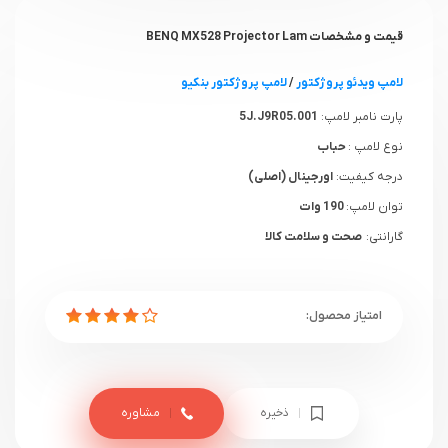
قیمت و مشخصات BENQ MX528 Projector Lam
لامپ ویدئو پروژکتور
/
لامپ پروژکتور بنکیو
پارت نامبر لامپ:
5J.J9R05.001
نوع لامپ :
حباب
درجه کیفیت:
اورجینال (اصلی)
توان لامپ:
190 وات
گارانتی:
صحت و سلامت کالا
ذخیره
مشاوره