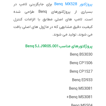
پروژکتور Benq MX528
برای جایگزینی لامپ در
بسیاری از پروژکتورهای Benq طراحی شده
است.
لامپ های اصلی مطابق با الزامات کنترل
کیفیت دقیق مشابهی که در ماژول های اصلی یافت
می شوند، تولید می شوند.
پروژکتورهای مناسب Benq 5J.J9R05.001
Benq BS3030
Benq CP1506
Benq CP1527
Benq ED933
Benq MS3081
Benq MS3081+
Benq MS504