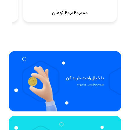
20,020,000
تومان