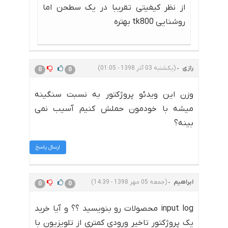
از نظر کیفیتی تقریبا در یک سطحن اما
روشنایی tk800 بهتره
رازی
(یکشنبه 03 آذر 1398 - 01:05)
0
0
وزن این ویدئو پروژکتور به نسبت سنگینه
میشه با خودمون حملش کنیم آسیب نمی
بینه؟
ارسال پاسخ
ابراهیم
(جمعه 05 مهر 1398 - 14:39)
0
0
input log محصولات رو بنویسید ؟؟ و آیا خرید
یک پروژکتور تاخیر ورودی کمتری از تلویزیون با