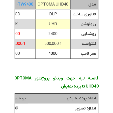
مدل
OPTOMA UHD40
PSON EH-TW9400
فناوری ساخت
DLP
3LCD
رزولوشن
UHD
4K
روشنایی
2400
2600
کنتراست
500,000:1
1,200,000:1
عمر لامپ
4000
5000
فاصله لازم جهت ویدئو پروژکتور OPTOMA
UHD40 تا پرده نمایش
ابعاد پرده نمایش
پرده عرض 1.8متر
اندازه تصویر
89 اینچ