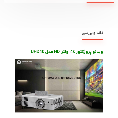
نقد و بررسی
ویدئو پروژکتور
4k
اولترا
HD
مدل
UHD40