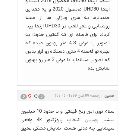
سلام. اپتما UHD40 محصول 2018 است و
اپتما UHD30 محصول 2020 و یه مقداری
جدیدتره، یه سری ویژگی ها از جمله
روشنایی و عمر لامپ در UHD30 ارتقا پیدا
کرده. برای فاصله ای که گفتین حدودا یه
تصویر با عرض 4.3 متر بهتون میده که
بهتره تو فاصله 4 متری دستگاه رو قرار بدین
که تصویر استاندارد با عرض 3 متر رو بهتون
نمایش بده
حسین
(جمعه 09 آبان 1399 - 03:46)
0
0
سلام توی این رنج قیمتی و یا حدود 10 میلیون
بیشتر بهترین انتخاب پروژکتور 4k واقعی
سینمایی چه مدلی هست. نمایش مشکی عمیق