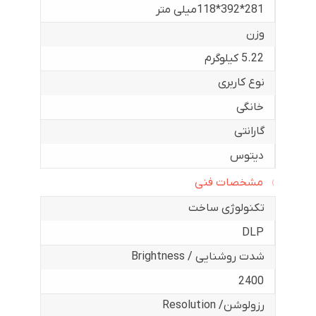
281*392*118میلی متر
وزن
5.22 کیلوگرم
نوع کاربری
خانگی
گارانتی
دیتوس
مشخصات فنی
تکنولوژی ساخت
DLP
شدت روشنایی / Brightness
2400
رزولوشن/ Resolution