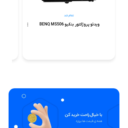
تمام شد
ویدئو پروژکتور بنکیو BENQ MS506
ویدئو