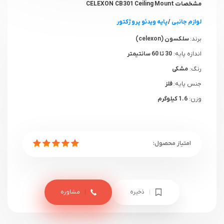
مشخصات CELEXON CB301 Ceiling Mount
لوازم جانبی
/
پایه ویدئو پروژکتور
برند:
سلکسون (celexon)
اندازه پایه:
30 تا 60 سانتیمتر
رنگ:
مشکی
جنس پایه:
فلز
وزن:
1.6 کیلوگرم
ذخیره
مشاوره