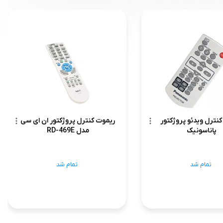
نترل ویدئو پروژکتور
ریموت کنترل پروژکتور ان ای سی
پاناسونیک
مدل RD-469E
تمام شد
تمام شد