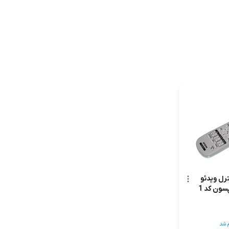
رل ویدئو
سون کد 1
 شد