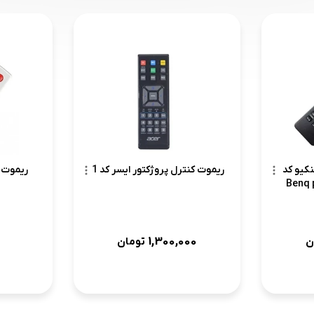
نکیو کد
ریموت کنترل پروژکتور ایسر کد 1
ریموت ک
2 – Be
1,300,000
ن
تومان