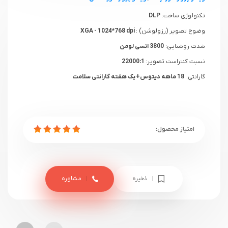
تکنولوژی ساخت:
DLP
وضوح تصویر (رزولوشن) :
XGA - 1024*768 dpi
شدت روشنایی:
3800 انسی لومن
نسبت کنتراست تصویر:
22000:1
گارانتی:
18 ماهه دیتوس+ یک هفته گارانتی سلامت
ذخیره
مشاوره