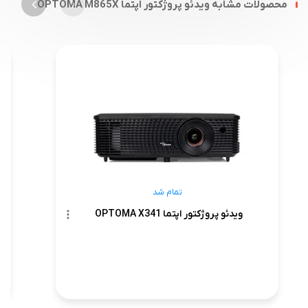
محصولات مشابه ویدئو پروژکتور اپتما OPTOMA M865X
تمام شد
ویدئو پروژکتور اپتما OPTOMA X341