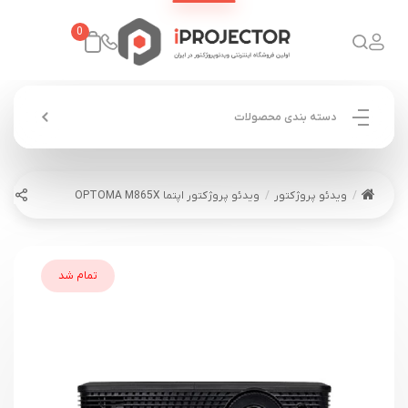
0
دسته بندی محصولات
ویدئو پروژکتور
ویدئو پروژکتور اپتما OPTOMA M865X
تمام شد