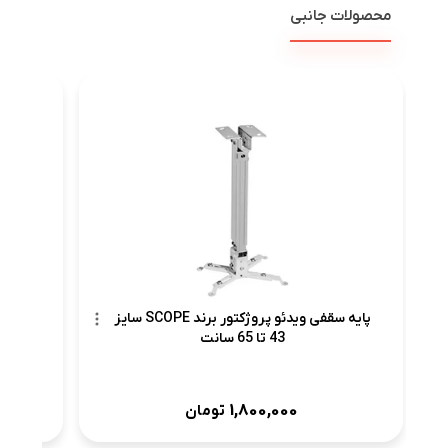
محصولات جانبی
پرد
پایه سقفی ویدئو پروژکتور برند SCOPE سایز
43 تا 65 سانت
1,800,000
تومان