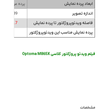
ابعاد پرده نمایش
پرده عرض 1.8متر
اندازه تصویر
89 اینچ
فاصله ویدئوپروژکتور تا پرده نمایش
3.7
متر
پرده نمایش مناسب این ویدئوپروژکتور
*
فیلم ویدئو پروژکتور
کلاسی
M865X
Optoma
مشخصات