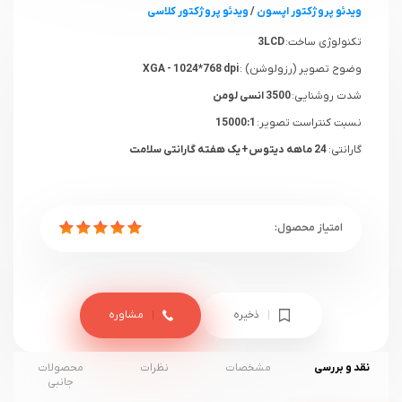
ویدئو پروژکتور اپسون
/
ویدئو پروژکتور کلاسی
تکنولوژی ساخت:
3LCD
وضوح تصویر (رزولوشن) :
XGA - 1024*768 dpi
شدت روشنایی:
3500 انسی لومن
نسبت کنتراست تصویر:
15000:1
گارانتی:
24 ماهه دیتوس+ یک هفته گارانتی سلامت
ذخیره
مشاوره
نقد و بررسی
مشخصات
نظرات
محصولات
جانبی