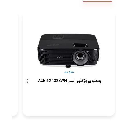
وی
تمام شد
ویدئو پروژکتور ایسر ACER X1323WH