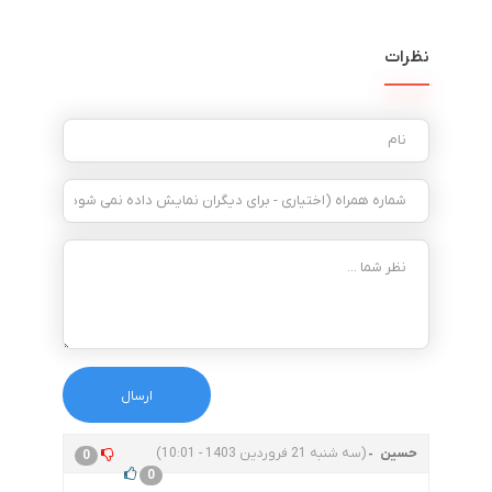
نظرات
حسین
(سه شنبه 21 فروردین 1403 - 10:01)
0
0