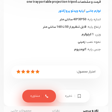
قیمت و مشخصات one tray portable projection tripod
لوازم جانبی
/
پایه ویدئو پروژکتور
اندازه پایه:
50*30*40 سانتی متر
ارتفاع پایه:
قابل تنظیم از 50 تا 160 سانتی متر
وزن:
1 کیلوگرم
نحوه نصب:
زمینی
جنس پایه:
آلومنیوم
ذخیره
مشاوره
نقد و بررسی
نظرات
محصولات جانبی