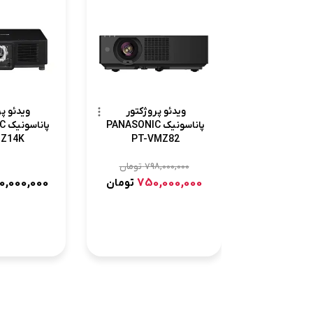
ویدئو پر
ویدئو پروژکتور
پا
پاناسونیک PANASONIC
MZ14K
PT-VMZ82
798,000,000
تومان
50,000,000
750,000,000
تومان