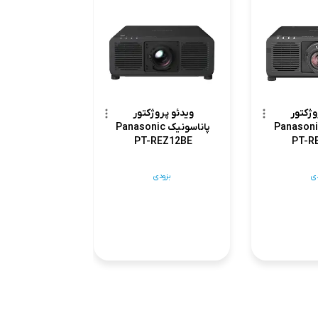
ویدئو پروژکت
PowerLite
ltra Short
hrow
بزود
وژکتور
ویدئو پروژکتور
اسونیک Panasonic
پاناسونیک Panasonic
PT-REZ12BE
PT-R
دی
بزودی