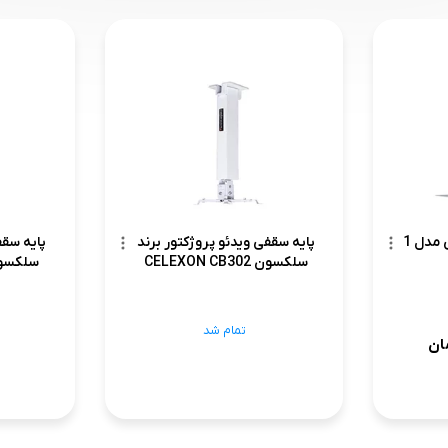
پایه ویدئو پروژکتور برقی مدل 1
پایه سقفی ویدئو پروژکتور برند
پایه سقف
سلکسون CELEXON CB302
سلکسون N CB301
تمام شد
ان