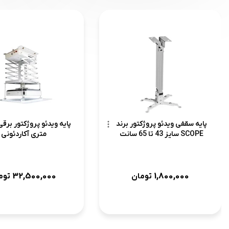
پایه سقفی ویدئو پروژکتور برند
SCOPE سایز 43 تا 65 سانت
متری آکاردئونی
32,500,000
1,800,000
تومان
توم