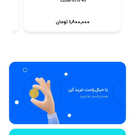
43 تا 65 سانت
1,800,000
تومان