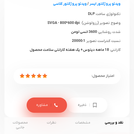
ویدئو پروژکتور ایسر
/
ویدئو پروژکتور کلاسی
تکنولوژی ساخت:
DLP
وضوح تصویر (رزولوشن) :
SVGA - 800*600 dpi
شدت روشنایی:
3600 انسی لومن
نسبت کنتراست تصویر:
20000:1
گارانتی:
18 ماهه دیتوس+ یک هفته گارانتی سلامت محصول
ذخیره
مشاوره
نقد و بررسی
مشخصات
نظرات
محصولات
جانبی