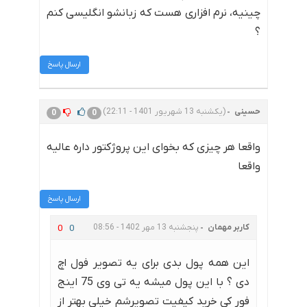
چینیه، نرم افزاری هست که زبانشو انگلیسی کنم
؟
ارسال پاسخ
حسینی
(یکشنبه 13 شهریور 1401 - 22:11)
0
0
واقعا هر چیزی که بخوای این پروژکتور داره عالیه
واقعا
ارسال پاسخ
کاربر مهمان
پنجشنبه 13 مهر 1402 - 08:56
0
0
این همه پول بدی برای یه تصویر فول اچ
دی ؟ با این پول میشه یه تی وی 75 اینج
فور کی خرید کیفیت تصویرشم خیلی بهتر از