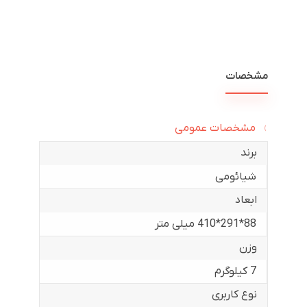
مشخصات
مشخصات عمومی
برند
شیائومی
ابعاد
88*291*410 میلی متر
وزن
7 کیلوگرم
نوع کاربری