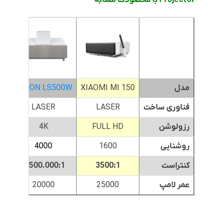
مدل
XIAOMI MI 150
EPSON LS500W
TV
فناوری ساخت
LASER
LASER
رزولوشن
FULL HD
4K
روشنایی
1600
4000
کنتراست
3500:1
2.500.000:1
500.000
عمر لامپ
25000
20000