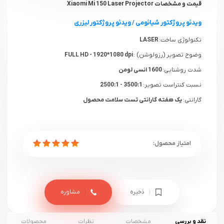
قیمت و مشخصات
Xiaomi Mi 150 Laser Projector
ویدئو پروژکتور شیائومی
/
ویدئو پروژکتور لیزری
تکنولوژی ساخت:
LASER
وضوح تصویر (رزولوشن) :
FULL HD - 1920*1080 dpi
شدت روشنایی:
1600 انسی لومن
نسبت کنتراست تصویر:
3500:1 - 2500:1
گارانتی:
یک هفته گارانتی تست سلامت محصول
ذخیره
مشاوره
نقد و بررسی
مشخصات
نظرات
محصولات