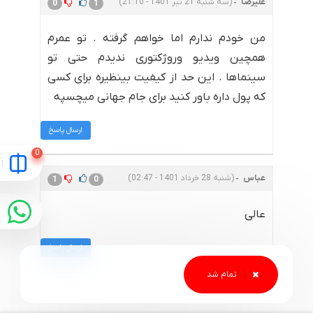
علیرضا
(سه شنبه 21 تیر 1401 - 21:10)
0
1
من خودم ندارم اما خواهم گرفته . تو عمرم
همچین ویدیو وروژکتوری ندیدم حتی تو
سینماها . این حد از کیفیت بینظیره برای کسی
که پول داره باور کنید برای جام جهانی میچسپه
ارسال پاسخ
عباس
(شنبه 28 خرداد 1401 - 02:47)
1
0
عالی
ارسال پاسخ
صائب کفایتی
(دوشنبه 22 آذر 1400 - 15:17)
0
1