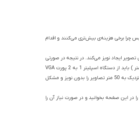
ابل تبدیل توانایی تبدیل 1 به 2 پورت وی جی ای را دارد پس چرا برخی هزینه‌ی بیش‌تری می‌کنند و اقدام
 5 متر کاربرد دارد و برای فواصل دورتر روی تصویر ایجاد نویز می‌کند. در نتیجه در صورتی
که مانیتور یا نمایش‌گر LCD و LED یا ویدیوپروژکتور فاصله‌ای بیش از این متراژ داشته باشید ( حتی تا نزدیک 50 متر ) باید از دستگاه اسپلیتر 1 به 2 پورت VGA
بهره برد. این دستگاه دارای ورودی برق بوده و توانایی تقویت سیگنال داده‌های تصویری دریافتی را دارد در نتیجه تا نزدیک به 50 متر تصاویر را بدون نویز و مشکل
V وارد شده و تصاویر و توضیحات کامل را در این صفحه بخوانید و در صورت نیاز آن را