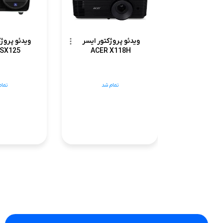
ویدئو پروژکتور ایسر
ویدئو پروژ
 SX125
ACER X118H
تمام شد
تمام