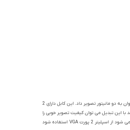
با این کابل تبدیل می توان از یک خروجی VGA دو عدد خروجی دریافت کرد . به طور مثال از یک خروجی گرافیک می توان به دو مانیتور تصویر داد. این کابل دارای 2
باشد و در صورتی که متراژ کابل متصل به این تبدیل از 5 متر بیشتر نباشد و یا گرافیک Onborad نباشد با این تبدیل می توان کیفیت تصویر خوبی را
بین 2 مانیتور منتقل کرد. در صورتی که از کابل بالاتر از 5 متر برای اتصال به این تبدیل استفاده می کنید توصیه می شود از اسپلیتر 2 پورت VGA استفاده شود