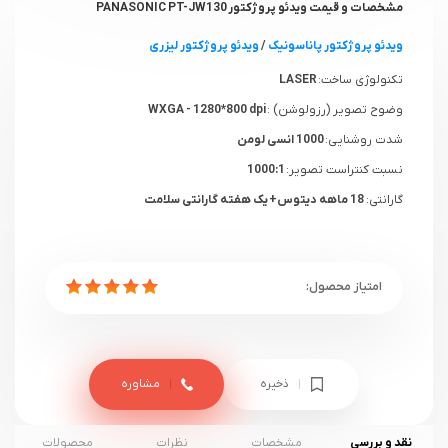
مشخصات و قیمت ویدئو پروژکتور PANASONIC PT-JW130
ویدئو پروژکتور پاناسونیک
/
ویدئو پروژکتور لیزری
تکنولوژی ساخت:
LASER
وضوح تصویر (رزولوشن) :
WXGA - 1280*800 dpi
شدت روشنایی:
1000 انسی لومن
نسبت کنتراست تصویر:
1000:1
گارانتی:
18 ماهه دیتوس+ یک هفته گارانتی سلامت
ذخیره
مشاوره
نقد و بررسی
مشخصات
نظرات
محصولات