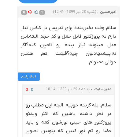
امیرحسین
(شنبه 28 تیر 1399 - 12:41)
0
1
سلام وقت بخیر,بنده برای تدریس در کلاس نیاز
دارم به پروژکتور قابل حمل و کم حجم البته,این
مدل میتونه نیاز بنده رو تامین کنه؟اگر
نه,پیشنهادتون چیه؟قیمت هم همین
حوالی,ممنونم
ارسال پاسخ
مدیر سایت
یکشنبه 29 تیر 1399 - 10:14
0
0
سلام. بله گزینه خوبیه. البته این مطلب رو
در نظر داشته باشین که اکثر ویدئو
پروژکتور های جیبی نورشون کمه و باید
فضا رو کم نور کنین که بتونین تصویر