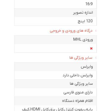
16:9
اندازه تصویر
120 اینچ
درگاه های ورودی و خروجی
ورودی MHL
سایر ویژگی ها
وایرلس
وایرلس داخلی دارد
سایر ویژگی ها
دارای منوی فارسی
اقلام همراه دستگاه
پایه،ریموت کنترل،کابل برق،کابل HDMI،کیف