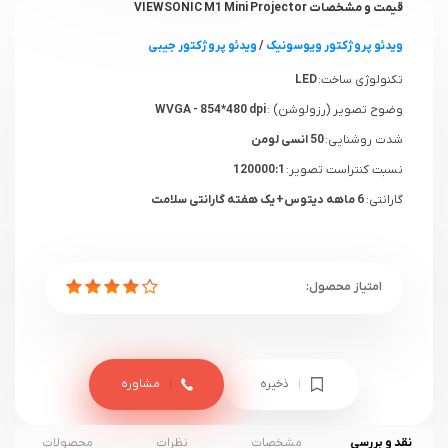
قیمت و مشخصات VIEWSONIC M1 Mini Projector
ویدئو پروژکتور ویوسونیک
/
ویدئو پروژکتور جیبی
تکنولوژی ساخت:
LED
وضوح تصویر (رزولوشن) :
WVGA - 854*480 dpi
شدت روشنایی:
50 انسی لومن
نسبت کنتراست تصویر:
120000:1
گارانتی:
6 ماهه دیتوس+ یک هفته گارانتی سلامت
ذخیره
مشاوره
نقد و بررسی
مشخصات
نظرات
محصولات