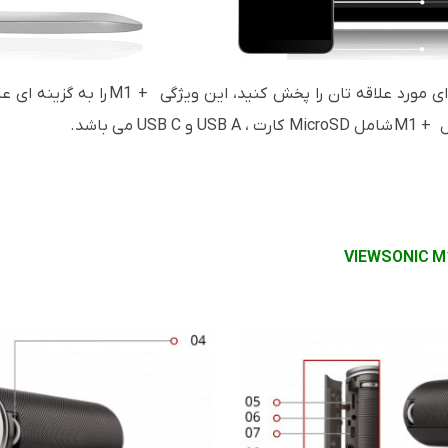
 مورد علاقه تان را پخش کنید، این ویژگی
M1 +
را به گزینه ای ع
ل
M1 +
شامل
MicroSD
کارت ،
USB A
و
USB C
می باشد.