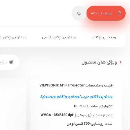
ورود | ثبت نام
ویدئو پروژکتور
ویدئو پروژکتور کلاسی
ویدئو پروژکتور ت
ویژگی های محصول
وید
قیمت و مشخصات VIEWSONIC M1+ Projector
ویدئو پروژکتور جیبی
/
ویدئو پروژکتور ویوسونیک
تکنولوژی ساخت:
DLP LED
وضوح تصویر (رزولوشن) :
WVGA - 854*480 dpi
شدت روشنایی:
300 انسی لومن