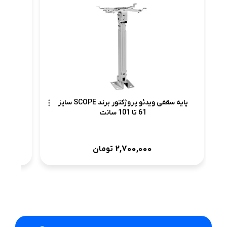
پرده ن
پایه سقفی ویدئو پروژکتور برند SCOPE سایز
61 تا 101 سانت
2,700,000
تومان