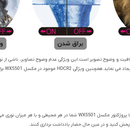
افیت و وضوح تصویر است.این ویژگی عدم وضوح تصاویر، ناشی از نوره
یجاد می نماید
.
همچنین ویژگی
HDCR2
موجو
به لطف شدت روشنایی 5200 انسی لومنی دیتا پروژکتور مکسل WX5501 شما د
 پخش کنید و در عین حال حضار یادداشت برداری کنند.