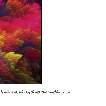
این در مقایسه بین ویدئو پروژکتورهای
LCD
با ویدئو پروژکتورهای