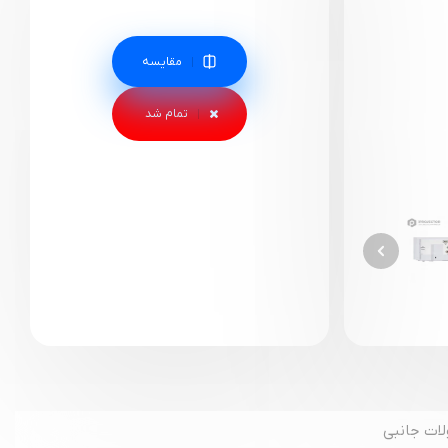
مقایسه
ات جانبی