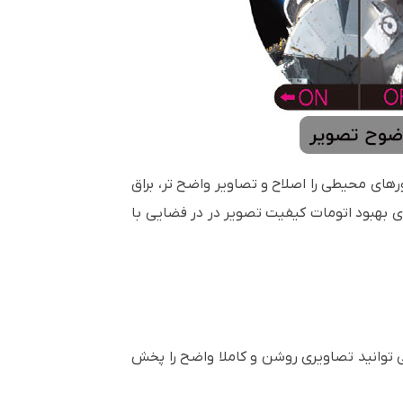
ای محیطی را اصلاح و تصاویر واضح تر، براق
د در مکسل WX5501 برای بهبود اتومات کیفیت تصویر در در فضایی با
ر هر محیطی و با هر میزان نوری می توانید تصاویری روشن و کاملا واضح را پخش