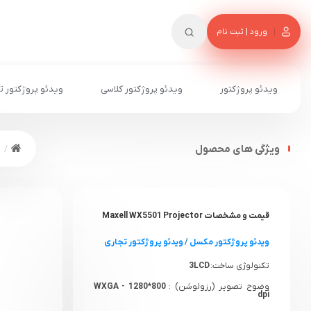
ورود | ثبت نام
ویدئو پروژکتور
ویدئو پروژکتور کلاسی
ویدئو پروژکتور ت
ویژگی های محصول
قیمت و مشخصات Maxell WX5501 Projector
ویدئو پروژکتور مکسل
/
ویدئو پروژکتور تجاری
تکنولوژی ساخت:
3LCD
وضوح تصویر (رزولوشن) :
WXGA - 1280*800
dpi