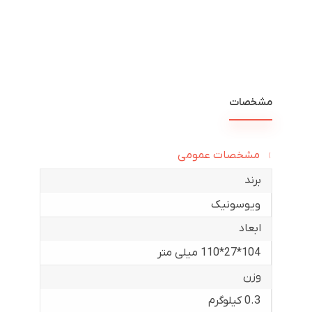
مشخصات
مشخصات عمومی
برند
ویوسونیک
ابعاد
104*27*110 میلی متر
وزن
0.3 کیلوگرم