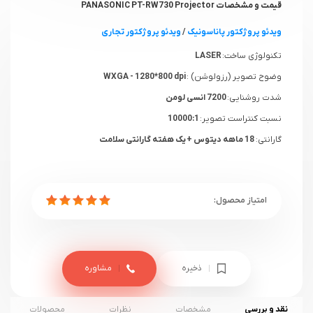
قیمت و مشخصات PANASONIC PT-RW730 Projector
ویدئو پروژکتور پاناسونیک
/
ویدئو پروژکتور تجاری
تکنولوژی ساخت:
LASER
وضوح تصویر (رزولوشن) :
WXGA - 1280*800 dpi
شدت روشنایی:
7200 انسی لومن
نسبت کنتراست تصویر:
10000:1
گارانتی:
18 ماهه دیتوس + یک هفته گارانتی سلامت
ذخیره
مشاوره
نقد و بررسی
مشخصات
نظرات
محصولات