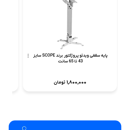
پرد
پایه سقفی ویدئو پروژکتور برند SCOPE سایز
43 تا 65 سانت
1,800,000
تومان