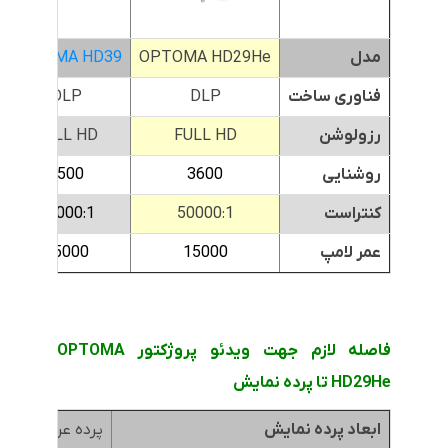
مدل
OPTOMA HD29He
OPTOMA HD39
فناوری ساخت
DLP
DLP
رزولوشن
FULL HD
FULL HD
روشنایی
3600
3500
کنتراست
50000:1
32000:1
عمر لامپ
15000
15000
فاصله لازم جهت ویدئو پروژکتور OPTOMA
HD29He تا پرده نمایش
ابعاد پرده نمایش
پرده عرض 1.8متر