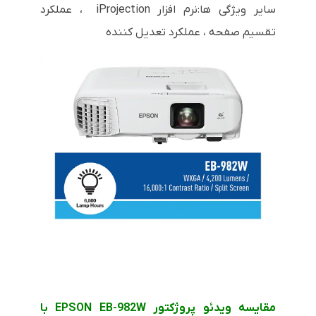
سایر ویژگی ها:نرم افزار iProjection ، عملکرد
تقسیم صفحه ، عملکرد تعدیل کننده
مقایسه ویدئو پروژکتور EPSON EB-982W با