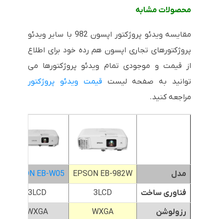
محصولات مشابه
مقایسه ویدئو پروژکتور اپسون 982 با سایر ویدئو
پروژکتورهای تجاری اپسون هم رده خود برای اطلاع
از قیمت و موجودی تمام ویدئو پروژکتورها می
توانید به صفحه لیست
قیمت ویدئو پروژکتور
مراجعه کنید.
مدل
EPSON EB-982W
EPSON EB-W05
2
فناوری ساخت
3LCD
3LCD
رزولوشن
WXGA
WXGA