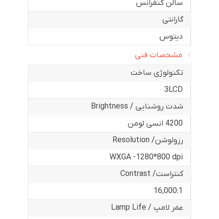
سالن کنفرانس
گارانتی
دیتوس
مشخصات فنی
تکنولوژی ساخت
3LCD
شدت روشنایی / Brightness
4200 انسی لومن
رزولوشن/ Resolution
WXGA -1280*800 dpi
کنتراست/ Contrast
16,000:1
عمر لامپ / Lamp Life