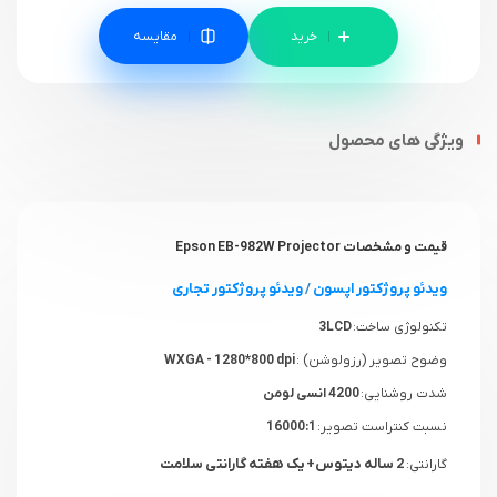
مقایسه
ویژگی های محصول
قیمت و مشخصات Epson EB-982W Projector
ویدئو پروژکتور اپسون
/
ویدئو پروژکتور تجاری
تکنولوژی ساخت:
3LCD
وضوح تصویر (رزولوشن) :
WXGA - 1280*800 dpi
شدت روشنایی:
4200 انسی لومن
نسبت کنتراست تصویر:
16000:1
2 ساله دیتوس+ یک هفته گارانتی سلامت
گارانتی: