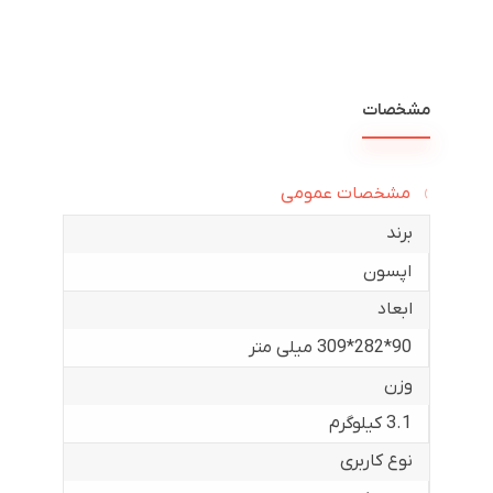
مشخصات
مشخصات عمومی
برند
اپسون
ابعاد
90*282*309 میلی متر
وزن
3.1 کیلوگرم
نوع کاربری