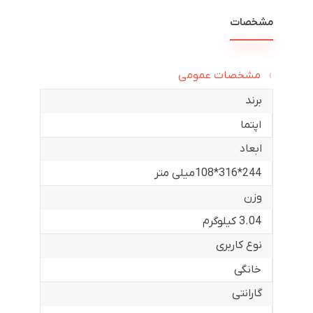
مشخصات
مشخصات عمومی
برند
اپتما
ابعاد
244*316*108میلی متر
وزن
3.04 کیلوگرم
نوع کاربری
خانگی
گارانتی