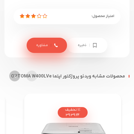
ذخیره
مشاوره
محصولات مشابه ویدئو پروژکتور اپتما OPTOMA W400LVe
1%
تخفیف
39
:
39
:
23