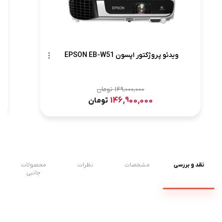
ویدئو پروژکتور اپسون EPSON EB-W51
149,000,000
تومان
146,900,000
تومان
نقد و بررسی
مشخصات
نظرات
محصولات
جانبی