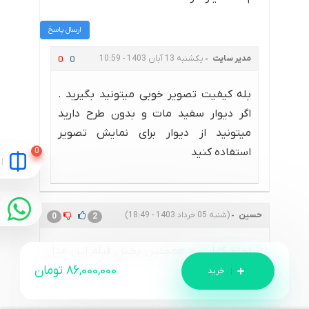
ارسال پاسخ
مدیر سایت
یکشنبه 13 آبان 1403 - 10:59
0
0
بله کیفیت تصویر خوبی میتونید بگیرید .
اگر دیوار سفید مات و بدون طرح دارید
میتونید از دیوار برای نمایش تصویر
استفاده کنید
حسین
(شنبه 05 خرداد 1403 - 18:49)
0
2
از لحاظ کارایی و همچنین پخش فیلم این مدل
86,000,000
تومان
بهتره یا hd28i
ارسال پاسخ