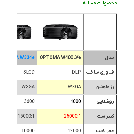
محصولات مشابه
مدل
OPTOMA W400LVe
OPTOMA W334e
فناوری ساخت
DLP
3LCD
رزولوشن
WXGA
WXGA
روشنایی
4000
3600
کنتراست
25000:1
15000:1
عمر لامپ
12000
10000