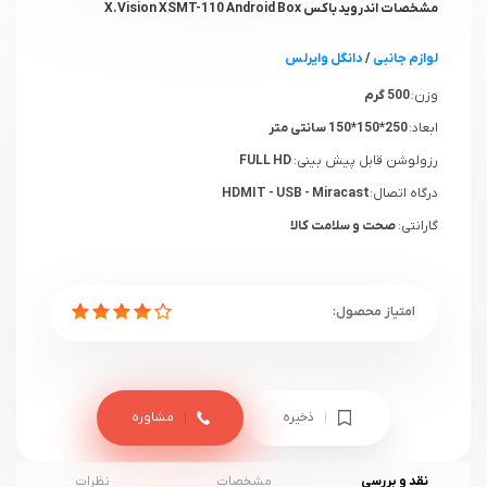
مشخصات اندروید باکس X.Vision XSMT-110 Android Box
لوازم جانبی
/
دانگل وایرلس
وزن:
500 گرم
ابعاد:
250*150*150 سانتی متر
رزولوشن قابل پیش بینی:
FULL HD
درگاه اتصال:
HDMIT - USB - Miracast
گارانتی:
صحت و سلامت کالا
ذخیره
مشاوره
نقد و بررسی
مشخصات
نظرات