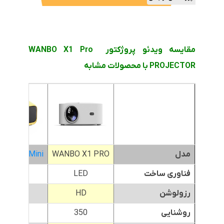
مقایسه ویدئو پروژکتور WANBO X1 Pro
PROJECTOR با محصولات مشابه
مدل
WANBO X1 PRO
 XS01 Mini
فناوری ساخت
LED
LED
رزولوشن
HD
WVGA
روشنایی
350
200