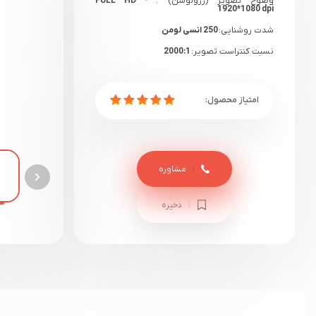
وضوح تصویر (رزولوشن) :
FULL HD -
1920*1080 dpi
شدت روشنایی:
250 انسی لومن
نسبت کنتراست تصویر:
2000:1
گارانتی:
6 ماهه دیتوس+ یک هفته گارانتی سلامت
مشاوره
ذخیره