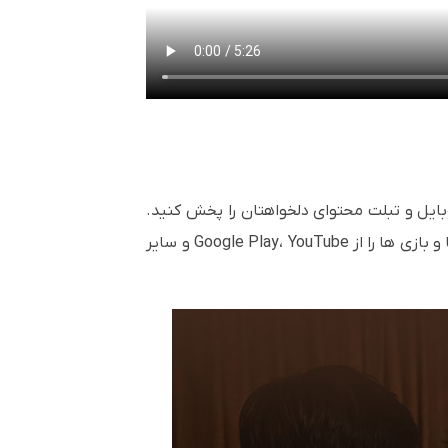
هوشمند، موبایل و تبلت محتوای دلخواهتان را پخش کنید.
اکنون T2R Max که با آخرین نسخه Android TV - Android Pie 9.0 کار می کند، دنیای جدیدی از فیلم ها، نمایش ها و بازی ها را از Google Play، YouTube و سایر