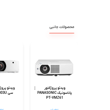
محصولات جانبی
ویدئو پروژکتور
ویدئو پروژک
پاناسونیک PANASONIC
سی NEC PA803U
PT-VMZ61
تمام شد
تمام