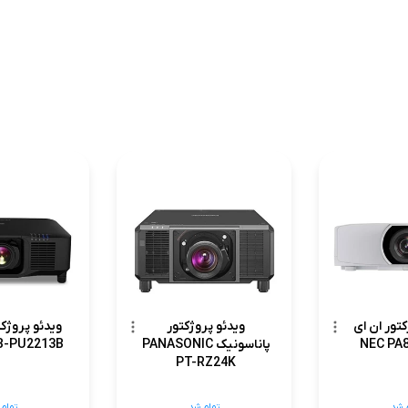
تور ان ای
ویدئو پروژکتور
ویدئو پروژک
پاناسونیک PANASONIC
B-PU2213B
PT-RZ24K
 شد
تمام شد
تمام