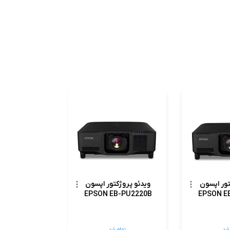
تور اپسون
ویدئو پروژکتور اپسون
EPSON EB-PU2220B
EPSON E
 شد
تمام شد