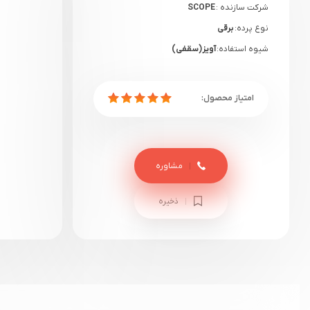
شرکت سازنده :
SCOPE
نوع پرده:
برقی
شیوه استفاده:
آویز(سقفی)
گارانتی:
تضمین اصالت و کیفیت کالا
مشاوره
ذخیره