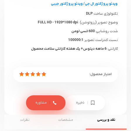
ویدئو پروژکتور ال جی
/
ویدئو پروژکتور جیبی
تکنولوژی ساخت:
DLP
وضوح تصویر (رزولوشن) :
FULL HD - 1920*1080 dpi
شدت روشنایی:
600 انسی لومن
نسبت کنتراست تصویر:
100000:1
گارانتی:
6 ماهه دیتوس+ یک هفته گارانتی سلامت محصول
ذخیره
مشاوره
نقد و بررسی
مشخصات
نظرات