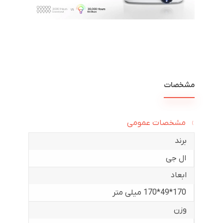
مشخصات
مشخصات عمومی
برند
ال جی
ابعاد
170*49*170 میلی متر
وزن